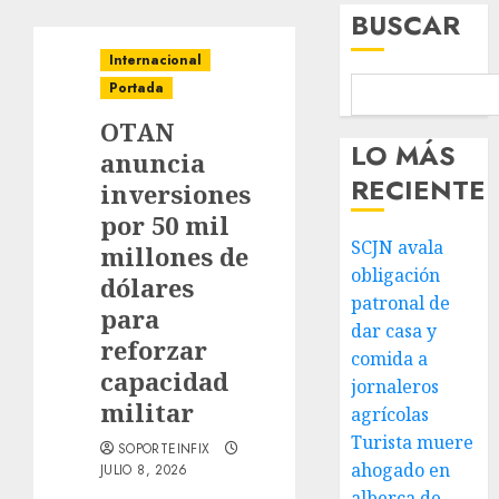
BUSCAR
Internacional
Portada
OTAN
LO MÁS
anuncia
RECIENTE
inversiones
por 50 mil
SCJN avala
millones de
obligación
dólares
patronal de
para
dar casa y
reforzar
comida a
capacidad
jornaleros
militar
agrícolas
Turista muere
SOPORTEINFIX
ahogado en
JULIO 8, 2026
alberca de