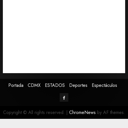
AGOSTO
a jornaleros agrícolas
6, 2026
0
Turista muere ahogado en alberca de hotel en
Acapulco; familiares piden ayuda ante falta de
personal capacitado
Sin información disponible sobre el Aeropuerto
Internacional de la Ciudad de México
Toluca golea a Seattle Sounders en su inicio de la
Leagues Cup 2026
Presenta Clara Brugada estrategia contra despojo de
inmuebles con restituciones en 15 días
Portada
CDMX
ESTADOS
Deportes
Espectáculos
Copyright © All rights reserved.
|
ChromeNews
by AF themes.