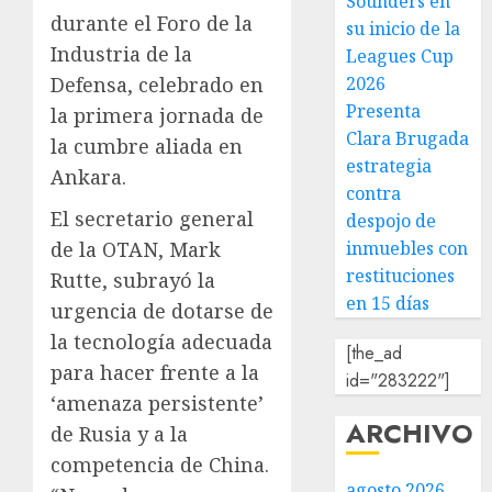
Sounders en
durante el Foro de la
su inicio de la
Industria de la
Leagues Cup
2026
Defensa, celebrado en
Presenta
la primera jornada de
Clara Brugada
la cumbre aliada en
estrategia
Ankara.
contra
El secretario general
despojo de
inmuebles con
de la OTAN, Mark
restituciones
Rutte, subrayó la
en 15 días
urgencia de dotarse de
la tecnología adecuada
[the_ad
para hacer frente a la
id="283222"]
‘amenaza persistente’
ARCHIVO
de Rusia y a la
competencia de China.
agosto 2026