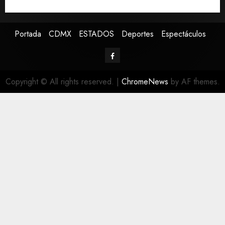
147 colonias de Tijuana
Portada
CDMX
ESTADOS
Deportes
Espectáculos
Copyright © All rights reserved.
|
ChromeNews
by AF themes.