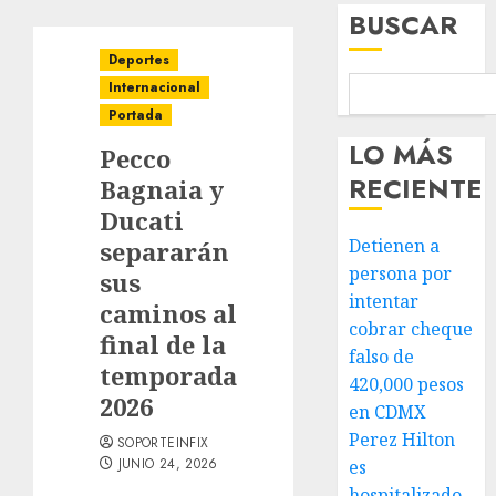
BUSCAR
Deportes
Internacional
Portada
LO MÁS
Pecco
RECIENTE
Bagnaia y
Ducati
Detienen a
separarán
persona por
sus
intentar
caminos al
cobrar cheque
final de la
falso de
temporada
420,000 pesos
2026
en CDMX
Perez Hilton
SOPORTEINFIX
JUNIO 24, 2026
es
hospitalizado