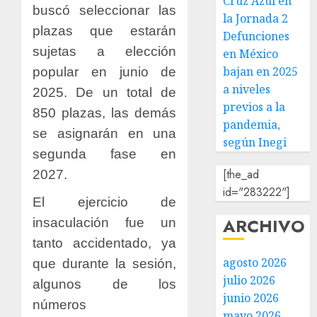
Cruz Azul en
buscó seleccionar las
la Jornada 2
plazas que estarán
Defunciones
sujetas a elección
en México
bajan en 2025
popular en junio de
a niveles
2025. De un total de
previos a la
850 plazas, las demás
pandemia,
se asignarán en una
según Inegi
segunda fase en
[the_ad
2027.
id="283222"]
El ejercicio de
ARCHIVO
insaculación fue un
tanto accidentado, ya
agosto 2026
que durante la sesión,
julio 2026
algunos de los
junio 2026
números
mayo 2026