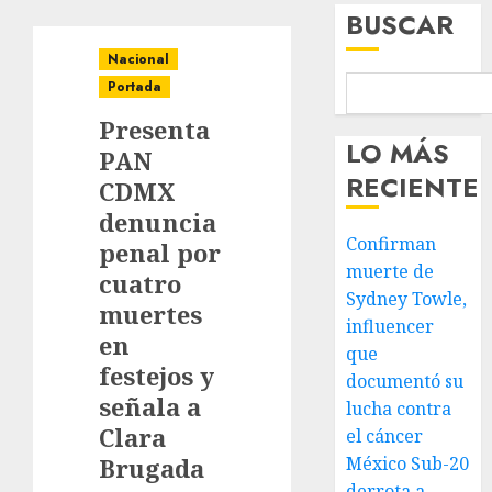
BUSCAR
Nacional
Portada
Presenta
LO MÁS
PAN
RECIENTE
CDMX
denuncia
Confirman
penal por
muerte de
cuatro
Sydney Towle,
muertes
influencer
en
que
festejos y
documentó su
señala a
lucha contra
Clara
el cáncer
Brugada
México Sub-20
derrota a