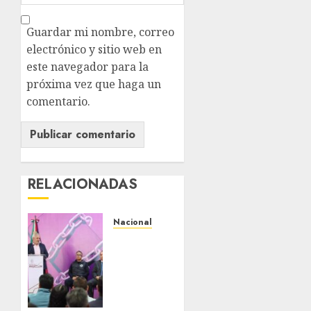
Guardar mi nombre, correo
electrónico y sitio web en
este navegador para la
próxima vez que haga un
comentario.
RELACIONADAS
Nacional
Michoacán
intensifica
combate
a la
extorsión