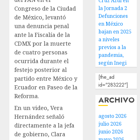
Cruz Azul en
Congreso de la Ciudad
la Jornada 2
Defunciones
de México, levantó
en México
una denuncia penal
bajan en 2025
ante la Fiscalía de la
a niveles
CDMX por la muerte
previos a la
de cuatro personas
pandemia,
ocurrida durante el
según Inegi
festejo posterior al
[the_ad
partido entre México y
id="283222"]
Ecuador en Paseo de la
Reforma.
ARCHIVO
En un video, Vera
agosto 2026
Hernández señaló
julio 2026
directamente a la jefa
junio 2026
de gobierno, Clara
mayo 2026