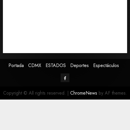
De la Espriella pronuncia su primer discurso como
presidente de Colombia con diez claves de su
gobierno
Pronostican victoria 3-1 de América Femenil sobre
Cruz Azul en la Jornada 2
Defunciones en México bajan en 2025 a niveles
previos a la pandemia, según Inegi
Portada
CDMX
ESTADOS
Deportes
Espectáculos
Copyright © All rights reserved.
|
ChromeNews
by AF themes.