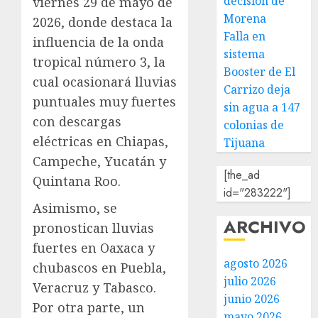
decisión de
viernes 29 de mayo de
Morena
2026, donde destaca la
Falla en
influencia de la onda
sistema
tropical número 3, la
Booster de El
cual ocasionará lluvias
Carrizo deja
puntuales muy fuertes
sin agua a 147
con descargas
colonias de
eléctricas en Chiapas,
Tijuana
Campeche, Yucatán y
[the_ad
Quintana Roo.
id="283222"]
Asimismo, se
ARCHIVO
pronostican lluvias
fuertes en Oaxaca y
agosto 2026
chubascos en Puebla,
julio 2026
Veracruz y Tabasco.
junio 2026
Por otra parte, un
mayo 2026