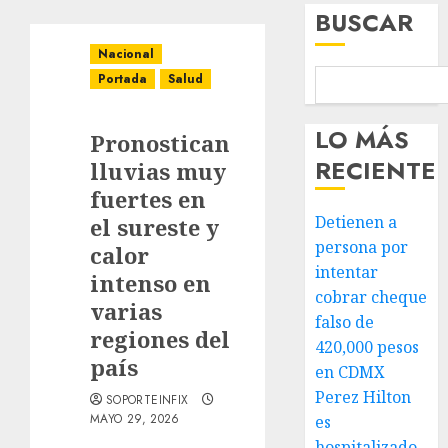
BUSCAR
Nacional
Portada
Salud
LO MÁS
Pronostican
RECIENTE
lluvias muy
fuertes en
Detienen a
el sureste y
persona por
calor
intentar
intenso en
cobrar cheque
varias
falso de
regiones del
420,000 pesos
país
en CDMX
Perez Hilton
SOPORTEINFIX
MAYO 29, 2026
es
hospitalizado