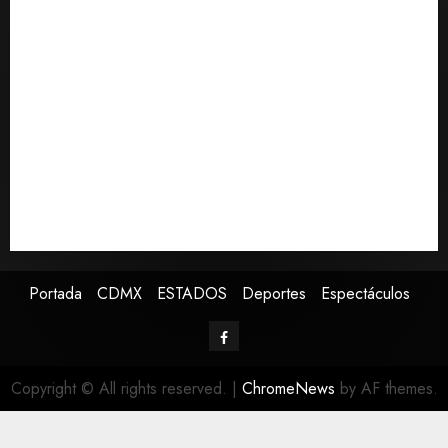
Detienen a persona por intentar cobrar cheque falso
0
de 420,000 pesos en CDMX
Perez Hilton es hospitalizado tras autolesionarse en
vivo por TikTok en Miami
Sectores obrero y empresarial de Guanajuato
solicitan nuevo hospital del IMSS
Ramírez Marín aspira a la presidencia del Senado
pero respeta decisión de Morena
Falla en sistema Booster de El Carrizo deja sin agua a
147 colonias de Tijuana
Portada
CDMX
ESTADOS
Deportes
Espectáculos
Copyright © All rights reserved.
|
ChromeNews
by AF themes.