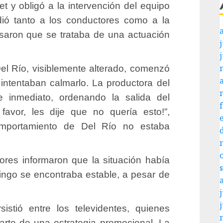
t y obligó a la intervención del equipo
dió tanto a los conductores como a la
nsaron que se trataba de una actuación
j
Del Río, visiblemente alterado, comenzó
intentaban calmarlo. La productora del
e inmediato, ordenando la salida del
favor, les dije que no quería esto!”,
omportamiento de Del Río no estaba
tores informaron que la situación había
kingo se encontraba estable, a pesar de
j
istió entre los televidentes, quienes
parte de una estrategia promocional. La