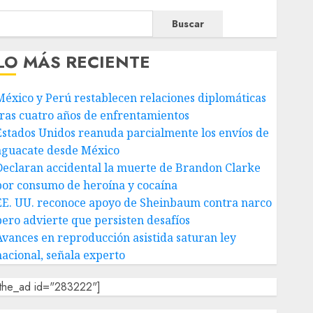
Buscar
LO MÁS RECIENTE
México y Perú restablecen relaciones diplomáticas
tras cuatro años de enfrentamientos
Estados Unidos reanuda parcialmente los envíos de
aguacate desde México
Declaran accidental la muerte de Brandon Clarke
por consumo de heroína y cocaína
EE. UU. reconoce apoyo de Sheinbaum contra narco
pero advierte que persisten desafíos
Avances en reproducción asistida saturan ley
nacional, señala experto
[the_ad id="283222"]