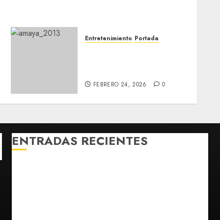
Entretenimiento
Portada
Rafael Amaya será ‘El
Chapo’ en serie biográfica
con Emma Coronel
FEBRERO 24, 2026
0
ENTRADAS RECIENTES
México y Perú restablecen relaciones diplomáticas
tras cuatro años de enfrentamientos
Estados Unidos reanuda parcialmente los envíos de
aguacate desde México
Declaran accidental la muerte de Brandon Clarke