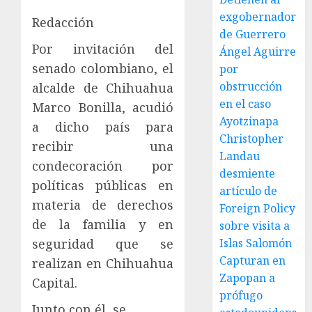
exgobernador
Redacción
de Guerrero
Por invitación del
Ángel Aguirre
senado colombiano, el
por
obstrucción
alcalde de Chihuahua
en el caso
Marco Bonilla, acudió
Ayotzinapa
a dicho país para
Christopher
recibir una
Landau
condecoración por
desmiente
políticas públicas en
artículo de
materia de derechos
Foreign Policy
de la familia y en
sobre visita a
seguridad que se
Islas Salomón
Capturan en
realizan en Chihuahua
Zapopan a
Capital.
prófugo
Junto con él, se