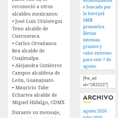
estadounidens
reconoció a otros
e buscado por
alcaldes mexicanos:
la Interpol
SMN
• José Luis Urióstegui
pronostica
Teno alcalde de
lluvias
Cuernavaca.
intensas,
• Carlos Orvañanos
granizo y
Rea alcalde de
calor extremo
Cuajimalpa.
para este 7 de
• Alejandra Gutiérrez
agosto
Campos alcaldesa de
[the_ad
León, Guanajuato.
id="283222"]
• Mauricio Tabe
Echartea alcalde de
ARCHIVO
Miguel Hidalgo, CDMX.
agosto 2026
Durante su mensaje,
julio 2026