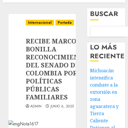
BUSCAR
Internacional
Portada
RECIBE MARCO
LO MÁS
BONILLA
RECIENTE
RECONOCIMIENTO
DEL SENADO DE
Michoacán
COLOMBIA POR
intensifica
POLÍTICAS
combate a la
PÚBLICAS
extorsión en
FAMILIARES
zona
aguacatera y
ADMIN
JUNIO 6, 2025
Tierra
Caliente
Detienen al