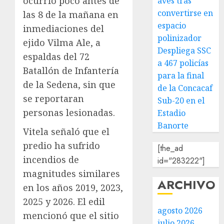
ocurrió poco antes de
aves tras
convertirse en
las 8 de la mañana en
espacio
inmediaciones del
polinizador
ejido Vilma Ale, a
Despliega SSC
espaldas del 72
a 467 policías
Batallón de Infantería
para la final
de la Sedena, sin que
de la Concacaf
se reportaran
Sub-20 en el
personas lesionadas.
Estadio
Banorte
Vitela señaló que el
predio ha sufrido
[the_ad
incendios de
id="283222"]
magnitudes similares
ARCHIVO
en los años 2019, 2023,
2025 y 2026. El edil
agosto 2026
mencionó que el sitio
julio 2026