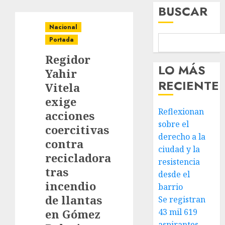
BUSCAR
Nacional
Portada
Regidor
LO MÁS
Yahir
RECIENTE
Vitela
exige
Reflexionan
acciones
sobre el
coercitivas
derecho a la
contra
ciudad y la
recicladora
resistencia
tras
desde el
incendio
barrio
de llantas
Se registran
en Gómez
43 mil 619
aspirantes