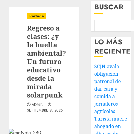
BUSCAR
Portada
Regreso a
clases: ¿y
LO MÁS
la huella
RECIENTE
ambiental?
Un futuro
SCJN avala
educativo
obligación
desde la
patronal de
mirada
dar casa y
solarpunk
comida a
jornaleros
ADMIN
SEPTIEMBRE 8, 2025
agrícolas
Turista muere
ahogado en
alberca de