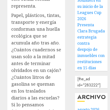
Sounders en
representa.
su inicio de la
Leagues Cup
Papel, plásticos, tintas,
2026
transporte y energía
Presenta
conforman una huella
Clara Brugada
ecológica que se
estrategia
acumula año tras año.
contra
¿Cuántos cuadernos se
despojo de
inmuebles con
usan solo a la mitad
restituciones
antes de terminar
en 15 días
olvidados en un cajón?
¿Cuántos litros de
[the_ad
gasolina se queman
id="283222"]
en los traslados
ARCHIVO
diarios a las escuelas?
Si lo pensamos
agosto 2026