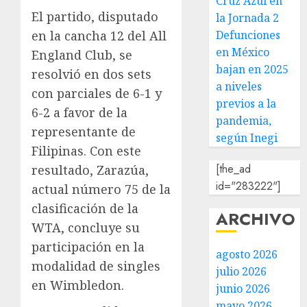
Cruz Azul en
El partido, disputado
la Jornada 2
en la cancha 12 del All
Defunciones
en México
England Club, se
bajan en 2025
resolvió en dos sets
a niveles
con parciales de 6-1 y
previos a la
6-2 a favor de la
pandemia,
representante de
según Inegi
Filipinas. Con este
[the_ad
resultado, Zarazúa,
id="283222"]
actual número 75 de la
clasificación de la
ARCHIVO
WTA, concluye su
participación en la
agosto 2026
modalidad de singles
julio 2026
en Wimbledon.
junio 2026
mayo 2026