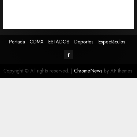
Pronostican victoria 3-1 de América Femenil sobre
Cruz Azul en la Jornada 2
Defunciones en México bajan en 2025 a niveles
previos a la pandemia, según Inegi
Portada
CDMX
ESTADOS
Deportes
Espectáculos
Copyright © All rights reserved.
|
ChromeNews
by AF themes.