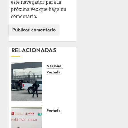
este navegador para la
próxima vez que haga un
comentario.
RELACIONADAS
Nacional
Portada
Detienen
al
exgobernador
de
Guerrero
Ángel
Portada
Aguirre
Faltan
por
técnicos