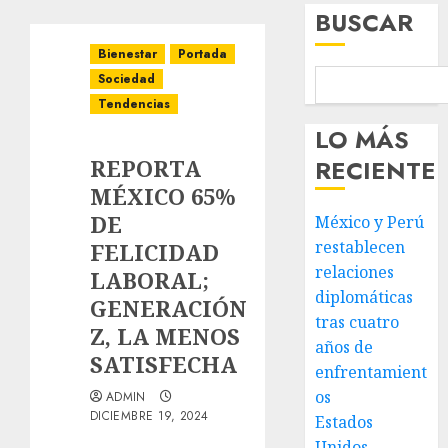
BUSCAR
Bienestar
Portada
Sociedad
Tendencias
LO MÁS
REPORTA
RECIENTE
MÉXICO 65%
DE
México y Perú
restablecen
FELICIDAD
relaciones
LABORAL;
diplomáticas
GENERACIÓN
tras cuatro
Z, LA MENOS
años de
SATISFECHA
enfrentamient
os
ADMIN
DICIEMBRE 19, 2024
Estados
Unidos