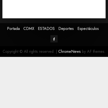
pero advierte que persisten desafíos
Avances en reproducción asistida saturan ley
nacional, señala experto
Portada
CDMX
ESTADOS
Deportes
Espectáculos
Copyright © All rights reserved.
|
ChromeNews
by AF themes.