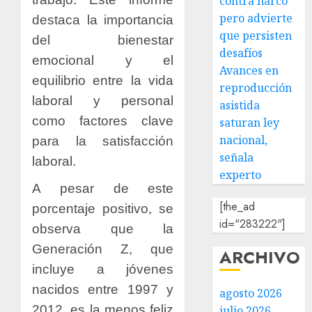
contra narco
pero advierte
destaca la importancia
que persisten
del bienestar
desafíos
emocional y el
Avances en
equilibrio entre la vida
reproducción
laboral y personal
asistida
como factores clave
saturan ley
nacional,
para la satisfacción
señala
laboral.
experto
A pesar de este
[the_ad
porcentaje positivo, se
id="283222"]
observa que la
Generación Z, que
ARCHIVO
incluye a jóvenes
nacidos entre 1997 y
agosto 2026
2012, es la menos feliz
julio 2026