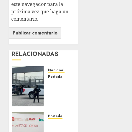
este navegador para la
próxima vez que haga un
comentario.
RELACIONADAS
Nacional
Portada
Detienen
al
exgobernador
de
Guerrero
Ángel
Portada
Aguirre
Faltan
por
técnicos