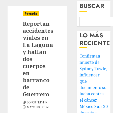
BUSCAR
Portada
Reportan
accidentes
LO MÁS
viales en
RECIENTE
La Laguna
y hallan
Confirman
dos
muerte de
cuerpos
Sydney Towle,
en
influencer
barranco
que
de
documentó su
Guerrero
lucha contra
el cáncer
SOPORTEINFIX
México Sub-20
MAYO 30, 2026
derrota a