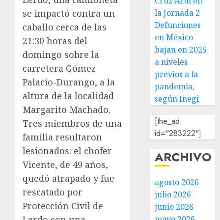
Cruz Azul en
se impactó contra un
la Jornada 2
Defunciones
caballo cerca de las
en México
21:30 horas del
bajan en 2025
domingo sobre la
a niveles
carretera Gómez
previos a la
Palacio-Durango, a la
pandemia,
altura de la localidad
según Inegi
Margarito Machado.
[the_ad
Tres miembros de una
id="283222"]
familia resultaron
lesionados: el chofer
ARCHIVO
Vicente, de 49 años,
quedó atrapado y fue
agosto 2026
rescatado por
julio 2026
Protección Civil de
junio 2026
Lerdo con una
mayo 2026