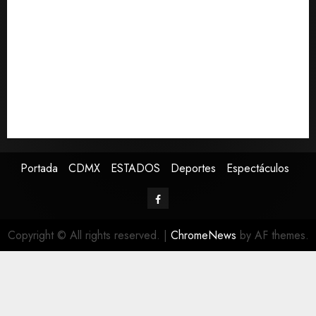
del Premundial Concacaf
De la Espriella pronuncia su primer discurso como
presidente de Colombia con diez claves de su
gobierno
Pronostican victoria 3-1 de América Femenil sobre
Cruz Azul en la Jornada 2
Defunciones en México bajan en 2025 a niveles
previos a la pandemia, según Inegi
Portada
CDMX
ESTADOS
Deportes
Espectáculos
Copyright © All rights reserved.
|
ChromeNews
by AF themes.