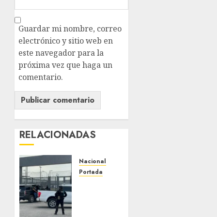
Guardar mi nombre, correo
electrónico y sitio web en
este navegador para la
próxima vez que haga un
comentario.
RELACIONADAS
Nacional
Portada
Detienen
al
exgobernador
de