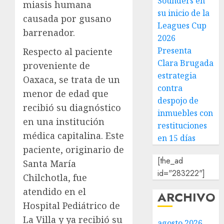
Sounders en
miasis humana
su inicio de la
causada por gusano
Leagues Cup
barrenador.
2026
Presenta
Respecto al paciente
Clara Brugada
proveniente de
estrategia
Oaxaca, se trata de un
contra
menor de edad que
despojo de
recibió su diagnóstico
inmuebles con
en una institución
restituciones
médica capitalina. Este
en 15 días
paciente, originario de
[the_ad
Santa María
id="283222"]
Chilchotla, fue
atendido en el
ARCHIVO
Hospital Pediátrico de
La Villa y ya recibió su
agosto 2026