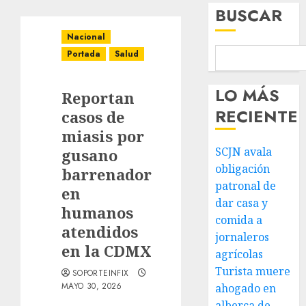
BUSCAR
Nacional
Portada
Salud
LO MÁS
Reportan
RECIENTE
casos de
miasis por
SCJN avala
gusano
obligación
barrenador
patronal de
en
dar casa y
humanos
comida a
atendidos
jornaleros
en la CDMX
agrícolas
Turista muere
SOPORTEINFIX
MAYO 30, 2026
ahogado en
alberca de