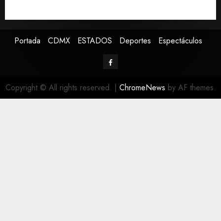
Presenta Clara Brugada estrategia contra despojo de
inmuebles con restituciones en 15 días
Portada
CDMX
ESTADOS
Deportes
Espectáculos
Copyright © All rights reserved.
|
ChromeNews
by AF themes.