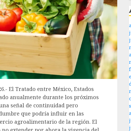
j
26.- El Tratado entre México, Estados
sado anualmente durante los próximos
 una señal de continuidad pero
dumbre que podría influir en las
j
ercio agroalimentario de la región. El
 no extender por ahora la vigencia del