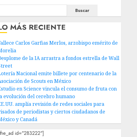
Buscar
LO MÁS RECIENTE
Fallece Carlos Garfias Merlos, arzobispo emérito de
Morelia
Desplome de la IA arrastra a fondos estrella de Wall
Street
Lotería Nacional emite billete por centenario de la
Asociación de Scouts en México
Estudio en Science vincula el consumo de fruta con
la evolución del cerebro humano
EE.UU. amplía revisión de redes sociales para
visados de periodistas y ciertos ciudadanos de
México y Canadá
[the_ad id="283222"]