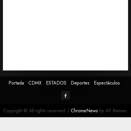
a jornaleros agrícolas
Turista muere ahogado en alberca de hotel en
Acapulco; familiares piden ayuda ante falta de
personal capacitado
Sin información disponible sobre el Aeropuerto
Internacional de la Ciudad de México
Toluca golea a Seattle Sounders en su inicio de la
Leagues Cup 2026
Presenta Clara Brugada estrategia contra despojo de
inmuebles con restituciones en 15 días
Portada
CDMX
ESTADOS
Deportes
Espectáculos
Copyright © All rights reserved.
|
ChromeNews
by AF themes.