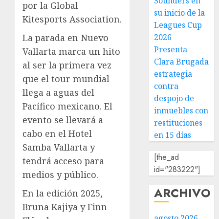
Sounders en
por la Global
su inicio de la
Kitesports Association.
Leagues Cup
La parada en Nuevo
2026
Presenta
Vallarta marca un hito
Clara Brugada
al ser la primera vez
estrategia
que el tour mundial
contra
llega a aguas del
despojo de
Pacífico mexicano. El
inmuebles con
evento se llevará a
restituciones
cabo en el Hotel
en 15 días
Samba Vallarta y
[the_ad
tendrá acceso para
id="283222"]
medios y público.
ARCHIVO
En la edición 2025,
Bruna Kajiya y Finn
agosto 2026