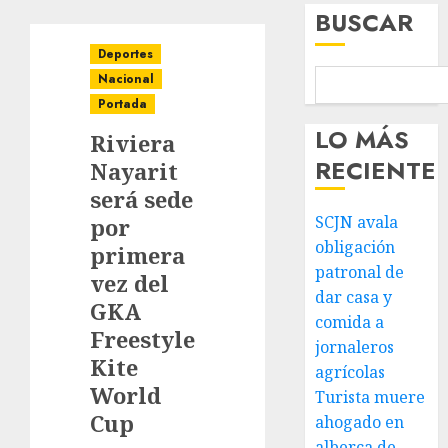
BUSCAR
Deportes
Nacional
Portada
LO MÁS
Riviera
RECIENTE
Nayarit
será sede
SCJN avala
por
obligación
primera
patronal de
vez del
dar casa y
GKA
comida a
Freestyle
jornaleros
Kite
agrícolas
World
Turista muere
Cup
ahogado en
alberca de