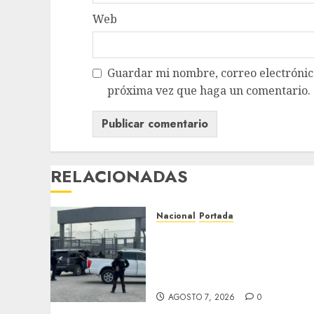
Web
Guardar mi nombre, correo electrónico
próxima vez que haga un comentario.
RELACIONADAS
Nacional
Portada
Detienen al exgobernador
de Guerrero Ángel Aguirr
por obstrucción en el caso
Ayotzinapa
AGOSTO 7, 2026
0