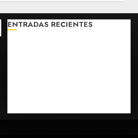
ENTRADAS RECIENTES
Michoacán intensifica combate a la extorsión en
zona aguacatera y Tierra Caliente
Detienen al exgobernador de Guerrero Ángel
Aguirre por obstrucción en el caso Ayotzinapa
Christopher Landau desmiente artículo de Foreign
Policy sobre visita a Islas Salomón
Capturan en Zapopan a prófugo estadounidense
buscado por la Interpol
SMN pronostica lluvias intensas, granizo y calor
extremo para este 7 de agosto