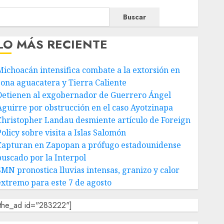
Buscar
LO MÁS RECIENTE
Michoacán intensifica combate a la extorsión en
zona aguacatera y Tierra Caliente
Detienen al exgobernador de Guerrero Ángel
Aguirre por obstrucción en el caso Ayotzinapa
Christopher Landau desmiente artículo de Foreign
olicy sobre visita a Islas Salomón
Capturan en Zapopan a prófugo estadounidense
buscado por la Interpol
SMN pronostica lluvias intensas, granizo y calor
extremo para este 7 de agosto
[the_ad id="283222"]