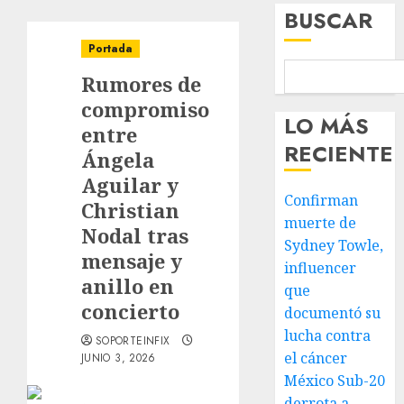
BUSCAR
Portada
Rumores de
compromiso
LO MÁS
entre
RECIENTE
Ángela
Aguilar y
Confirman
Christian
muerte de
Nodal tras
Sydney Towle,
mensaje y
influencer
anillo en
que
concierto
documentó su
lucha contra
SOPORTEINFIX
el cáncer
JUNIO 3, 2026
México Sub-20
derrota a