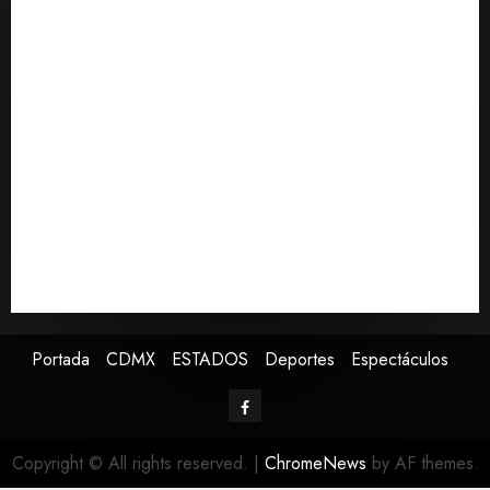
2026
Confirman muerte de Sydney Towle, influencer que
0
documentó su lucha contra el cáncer
México Sub-20 derrota a Canadá y avanza a la final
del Premundial Concacaf
De la Espriella pronuncia su primer discurso como
presidente de Colombia con diez claves de su
gobierno
Pronostican victoria 3-1 de América Femenil sobre
Cruz Azul en la Jornada 2
Defunciones en México bajan en 2025 a niveles
previos a la pandemia, según Inegi
Portada
CDMX
ESTADOS
Deportes
Espectáculos
Copyright © All rights reserved.
|
ChromeNews
by AF themes.