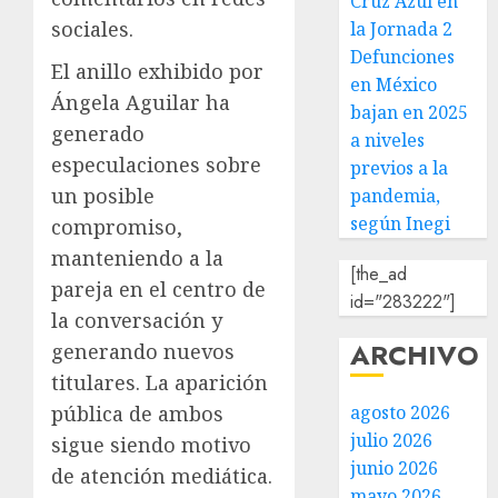
Cruz Azul en
sociales.
la Jornada 2
Defunciones
El anillo exhibido por
en México
Ángela Aguilar ha
bajan en 2025
generado
a niveles
especulaciones sobre
previos a la
un posible
pandemia,
según Inegi
compromiso,
manteniendo a la
[the_ad
pareja en el centro de
id="283222"]
la conversación y
ARCHIVO
generando nuevos
titulares. La aparición
pública de ambos
agosto 2026
julio 2026
sigue siendo motivo
junio 2026
de atención mediática.
mayo 2026