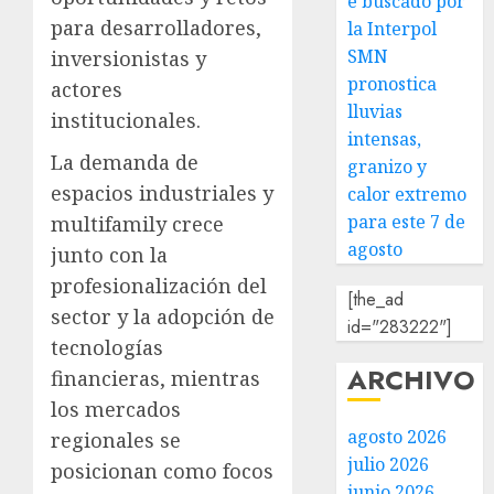
e buscado por
para desarrolladores,
la Interpol
SMN
inversionistas y
pronostica
actores
lluvias
institucionales.
intensas,
La demanda de
granizo y
espacios industriales y
calor extremo
para este 7 de
multifamily crece
agosto
junto con la
profesionalización del
[the_ad
sector y la adopción de
id="283222"]
tecnologías
ARCHIVO
financieras, mientras
los mercados
agosto 2026
regionales se
julio 2026
posicionan como focos
junio 2026