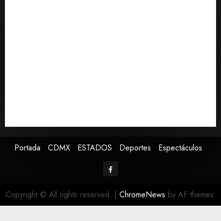
2026
Michoacán intensifica combate a la extorsión en zona
0
aguacatera y Tierra Caliente
Detienen al exgobernador de Guerrero Ángel
Aguirre por obstrucción en el caso Ayotzinapa
Christopher Landau desmiente artículo de Foreign
Policy sobre visita a Islas Salomón
Capturan en Zapopan a prófugo estadounidense
buscado por la Interpol
SMN pronostica lluvias intensas, granizo y calor
extremo para este 7 de agosto
Portada
CDMX
ESTADOS
Deportes
Espectáculos
Copyright © All rights reserved.
|
ChromeNews
by AF themes.