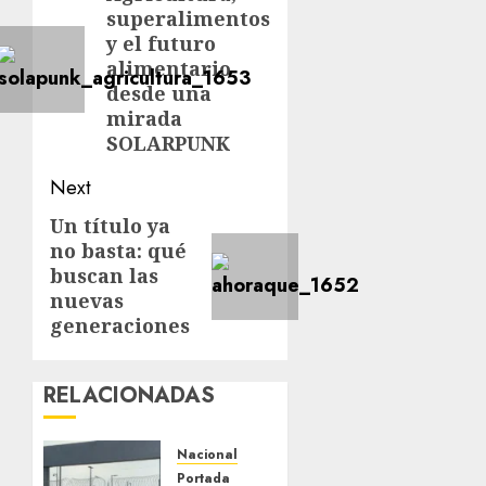
superalimentos
y el futuro
alimentario
desde una
mirada
SOLARPUNK
Next
Un título ya
no basta: qué
buscan las
nuevas
generaciones
RELACIONADAS
Nacional
Portada