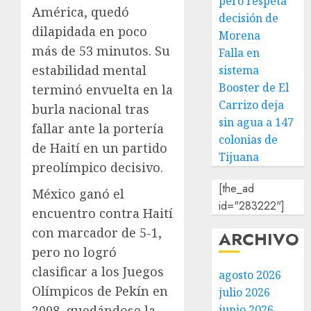
pero respeta
América, quedó
decisión de
dilapidada en poco
Morena
más de 53 minutos. Su
Falla en
estabilidad mental
sistema
Booster de El
terminó envuelta en la
Carrizo deja
burla nacional tras
sin agua a 147
fallar ante la portería
colonias de
de Haití en un partido
Tijuana
preolímpico decisivo.
[the_ad
México ganó el
id="283222"]
encuentro contra Haití
con marcador de 5-1,
ARCHIVO
pero no logró
clasificar a los Juegos
agosto 2026
Olímpicos de Pekín en
julio 2026
2008, quedándose la
junio 2026