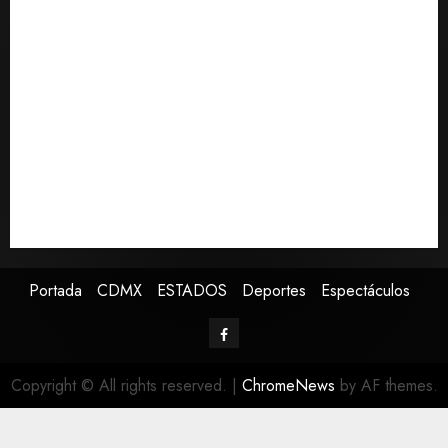
Detienen a persona por intentar cobrar cheque falso
de 420,000 pesos en CDMX
Perez Hilton es hospitalizado tras autolesionarse en
vivo por TikTok en Miami
Sectores obrero y empresarial de Guanajuato
solicitan nuevo hospital del IMSS
Ramírez Marín aspira a la presidencia del Senado
pero respeta decisión de Morena
Falla en sistema Booster de El Carrizo deja sin agua a
147 colonias de Tijuana
Portada
CDMX
ESTADOS
Deportes
Espectáculos
Copyright © All rights reserved.
|
ChromeNews
by AF themes.