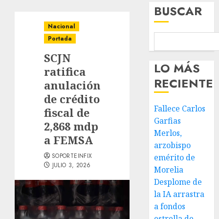
BUSCAR
Nacional
Portada
SCJN
LO MÁS
ratifica
RECIENTE
anulación
de crédito
Fallece Carlos
fiscal de
Garfias
2,868 mdp
Merlos,
a FEMSA
arzobispo
SOPORTEINFIX
emérito de
JULIO 3, 2026
Morelia
Desplome de
la IA arrastra
a fondos
estrella de