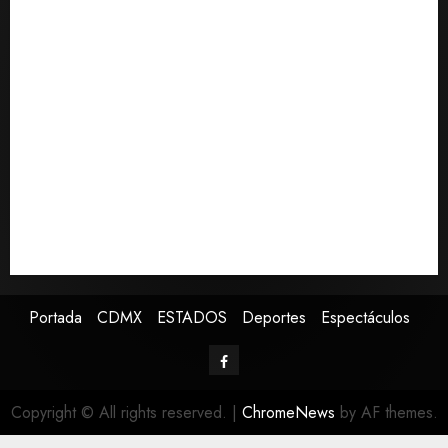
Fallece Carlos Garfias Merlos, arzobispo emérito de
Morelia
Desplome de la IA arrastra a fondos estrella de Wall
Street
Lotería Nacional emite billete por centenario de la
Asociación de Scouts en México
Estudio en Science vincula el consumo de fruta con la
evolución del cerebro humano
EE.UU. amplía revisión de redes sociales para visados
de periodistas y ciertos ciudadanos de México y
Canadá
Portada
CDMX
ESTADOS
Deportes
Espectáculos
Copyright © All rights reserved.
|
ChromeNews
by AF themes.