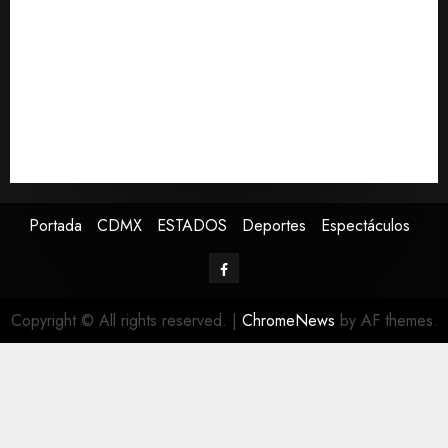
Lotería Nacional emite billete por centenario de la
Asociación de Scouts en México
Estudio en Science vincula el consumo de fruta con la
evolución del cerebro humano
EE.UU. amplía revisión de redes sociales para visados
de periodistas y ciertos ciudadanos de México y
Canadá
Portada
CDMX
ESTADOS
Deportes
Espectáculos
Copyright © All rights reserved.
|
ChromeNews
by AF themes.