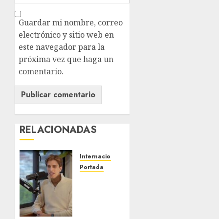
Guardar mi nombre, correo
electrónico y sitio web en
este navegador para la
próxima vez que haga un
comentario.
RELACIONADAS
Internacional
Portada
Desplome
de la IA
arrastra
a