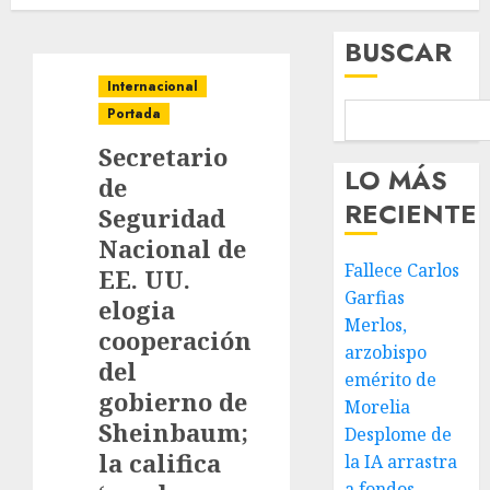
BUSCAR
Internacional
Portada
Secretario
LO MÁS
de
RECIENTE
Seguridad
Nacional de
Fallece Carlos
EE. UU.
Garfias
elogia
Merlos,
cooperación
arzobispo
del
emérito de
gobierno de
Morelia
Sheinbaum;
Desplome de
la califica
la IA arrastra
a fondos