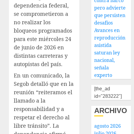
contra narco
dependencia federal,
pero advierte
se comprometieron a
que persisten
no realizar los
desafíos
Avances en
bloqueos programados
reproducción
para este miércoles 24
asistida
de junio de 2026 en
saturan ley
distintas carreteras y
nacional,
autopistas del país.
señala
experto
En un comunicado, la
Segob detalló que en la
[the_ad
reunión “reiteramos el
id="283222"]
llamado a la
responsabilidad y a
ARCHIVO
respetar el derecho al
libre tránsito”. La
agosto 2026
julio 2026