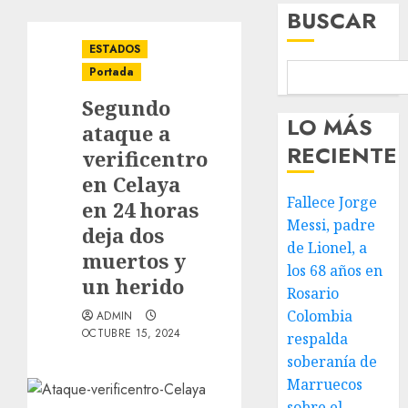
BUSCAR
ESTADOS
Portada
Segundo
LO MÁS
ataque a
RECIENTE
verificentro
en Celaya
Fallece Jorge
en 24 horas
Messi, padre
deja dos
de Lionel, a
muertos y
los 68 años en
un herido
Rosario
Colombia
ADMIN
OCTUBRE 15, 2024
respalda
soberanía de
Marruecos
sobre el