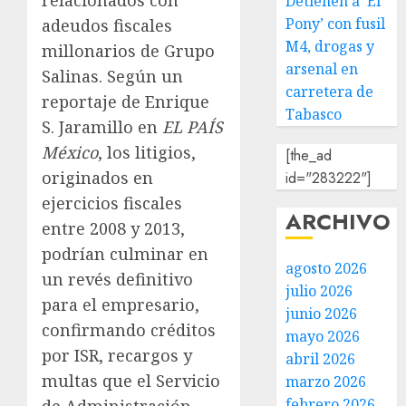
relacionados con
Detienen a ‘El
Pony’ con fusil
adeudos fiscales
M4, drogas y
millonarios de Grupo
arsenal en
Salinas. Según un
carretera de
reportaje de Enrique
Tabasco
S. Jaramillo en
EL PAÍS
México
, los litigios,
[the_ad
originados en
id="283222"]
ejercicios fiscales
ARCHIVO
entre 2008 y 2013,
podrían culminar en
agosto 2026
un revés definitivo
julio 2026
para el empresario,
junio 2026
confirmando créditos
mayo 2026
por ISR, recargos y
abril 2026
multas que el Servicio
marzo 2026
febrero 2026