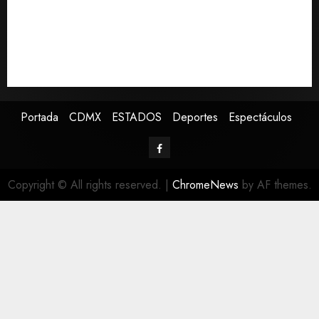
sea cada segundo domingo de agosto
Jardín Hidalgo de Coyoacán atrae mariposas y aves
tras convertirse en espacio polinizador
Despliega SSC a 467 policías para la final de la
Concacaf Sub-20 en el Estadio Banorte
Portada
CDMX
ESTADOS
Deportes
Espectáculos
Copyright © All rights reserved.
|
ChromeNews
by AF themes.