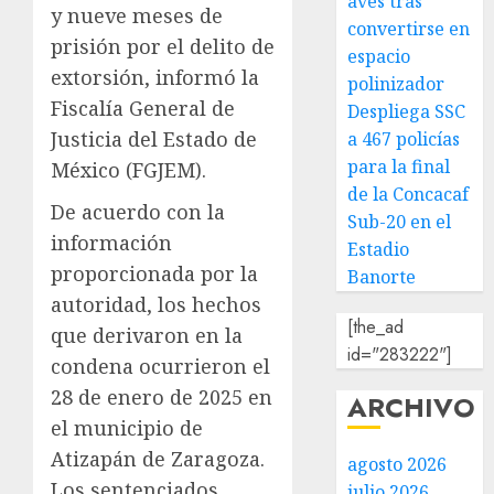
aves tras
y nueve meses de
convertirse en
prisión por el delito de
espacio
extorsión, informó la
polinizador
Fiscalía General de
Despliega SSC
Justicia del Estado de
a 467 policías
para la final
México (FGJEM).
de la Concacaf
De acuerdo con la
Sub-20 en el
información
Estadio
proporcionada por la
Banorte
autoridad, los hechos
[the_ad
que derivaron en la
id="283222"]
condena ocurrieron el
28 de enero de 2025 en
ARCHIVO
el municipio de
Atizapán de Zaragoza.
agosto 2026
Los sentenciados
julio 2026