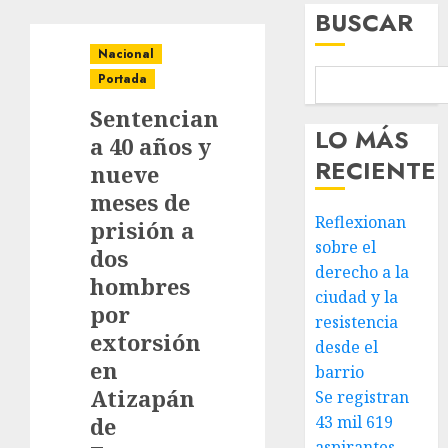
BUSCAR
Nacional
Portada
Sentencian
LO MÁS
a 40 años y
RECIENTE
nueve
meses de
Reflexionan
prisión a
sobre el
dos
derecho a la
hombres
ciudad y la
por
resistencia
extorsión
desde el
en
barrio
Atizapán
Se registran
de
43 mil 619
aspirantes