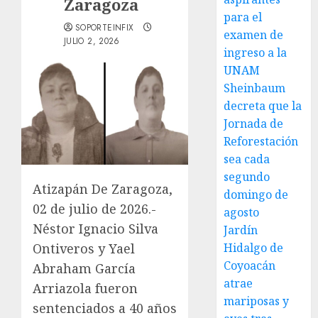
Zaragoza
para el
SOPORTEINFIX
examen de
JULIO 2, 2026
ingreso a la
UNAM
Sheinbaum
decreta que la
Jornada de
Reforestación
sea cada
segundo
Atizapán De Zaragoza,
domingo de
02 de julio de 2026.-
agosto
Néstor Ignacio Silva
Jardín
Ontiveros y Yael
Hidalgo de
Coyoacán
Abraham García
atrae
Arriazola fueron
mariposas y
sentenciados a 40 años