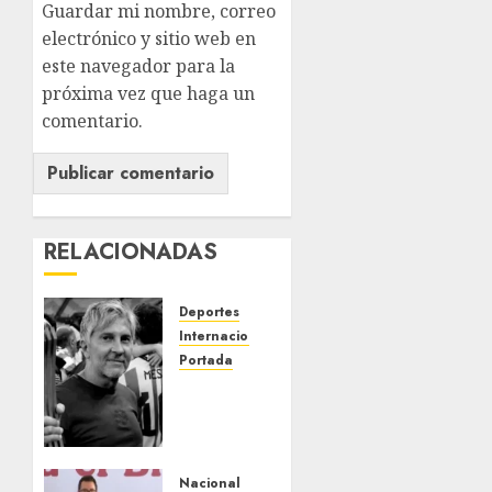
Guardar mi nombre, correo
electrónico y sitio web en
este navegador para la
próxima vez que haga un
comentario.
RELACIONADAS
Deportes
Internacional
Portada
Fallece
Jorge
Messi,
padre
de
Nacional