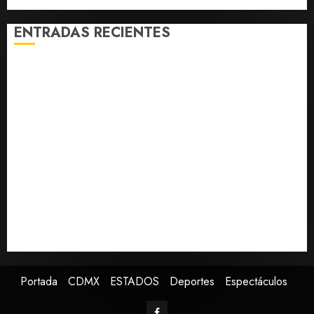
ENTRADAS RECIENTES
Columna cuestiona exclusión de voces disidentes en
debate sobre fracking
La Jornada destaca la necesidad de atender las
causas de los problemas en la Cuarta Transformación
NORAD intercepta dos aeronaves que violaron
espacio aéreo sobre Bedminster
Grecia Quiroz abre la puerta a relación con partidos
políticos en su segundo Informe
Sheinbaum registra 72.1% de aprobación en agosto;
71.2% ve a padres como responsables de menores en
redes
Portada
CDMX
ESTADOS
Deportes
Espectáculos