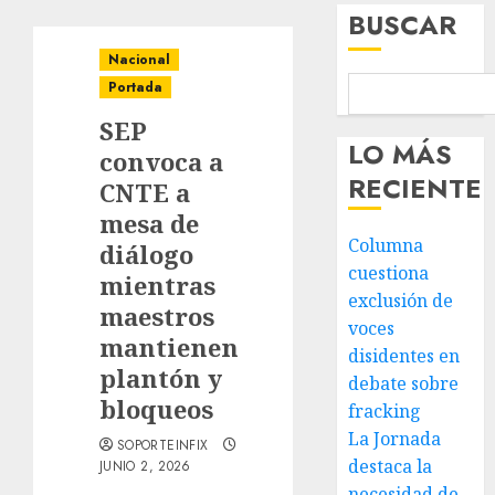
BUSCAR
Nacional
Portada
SEP
LO MÁS
convoca a
RECIENTE
CNTE a
mesa de
Columna
diálogo
cuestiona
mientras
exclusión de
maestros
voces
mantienen
disidentes en
plantón y
debate sobre
bloqueos
fracking
La Jornada
SOPORTEINFIX
destaca la
JUNIO 2, 2026
necesidad de