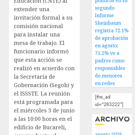
políticos en su
Educación (CNTE) al
segundo
extender una
Informe
invitación formal a su
Sheinbaum
comisión nacional
registra 72.1%
para instalar una
de aprobación
mesa de trabajo. El
en agosto;
funcionario informó
71.2% ve a
que esta acción se
padres como
realizó en acuerdo con
responsables
de menores
la Secretaría de
en redes
Gobernación (Segob) y
el ISSSTE. La reunión
[the_ad
está programada para
id="283222"]
el miércoles 3 de junio
ARCHIVO
a las 10:00 horas en el
edificio de Bucareli,
agosto 2026