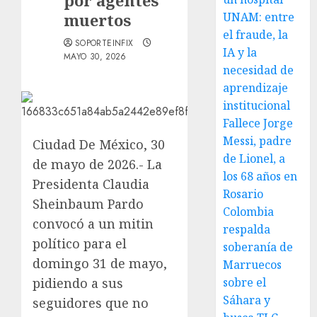
por agentes
muertos
UNAM: entre
el fraude, la
SOPORTEINFIX
IA y la
MAYO 30, 2026
necesidad de
aprendizaje
institucional
Fallece Jorge
Messi, padre
Ciudad De México, 30
de Lionel, a
de mayo de 2026.- La
los 68 años en
Presidenta Claudia
Rosario
Sheinbaum Pardo
Colombia
convocó a un mitin
respalda
político para el
soberanía de
domingo 31 de mayo,
Marruecos
pidiendo a sus
sobre el
Sáhara y
seguidores que no