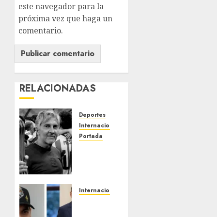
este navegador para la
próxima vez que haga un
comentario.
RELACIONADAS
Deportes
Internacional
Portada
Fallece
Jorge
Messi,
padre
de
Internacional
Lionel,
Colombia
a los 68
respalda