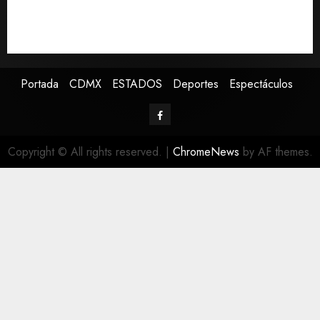
Sáhara y busca TLC
Sheinbaum defiende reestructura de créditos del
Infonavit: “No desfalca al instituto”
Portada
CDMX
ESTADOS
Deportes
Espectáculos
Copyright © All rights reserved.
|
ChromeNews
by AF themes.