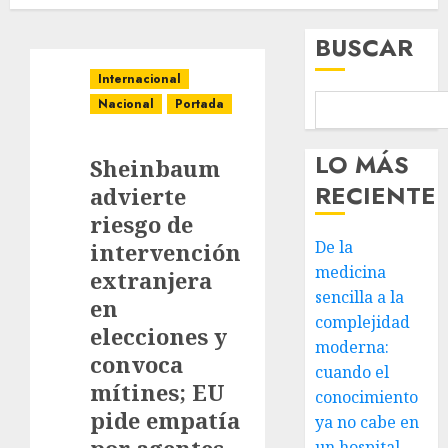
BUSCAR
Internacional
Nacional
Portada
LO MÁS
Sheinbaum
RECIENTE
advierte
riesgo de
De la
intervención
medicina
extranjera
sencilla a la
en
complejidad
elecciones y
moderna:
convoca
cuando el
mítines; EU
conocimiento
pide empatía
ya no cabe en
un hospital