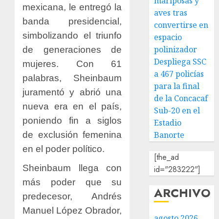
mariposas y
mexicana, le entregó la
aves tras
banda presidencial,
convertirse en
simbolizando el triunfo
espacio
polinizador
de generaciones de
Despliega SSC
mujeres. Con 61
a 467 policías
palabras, Sheinbaum
para la final
juramentó y abrió una
de la Concacaf
nueva era en el país,
Sub-20 en el
poniendo fin a siglos
Estadio
de exclusión femenina
Banorte
en el poder político.
[the_ad
Sheinbaum llega con
id="283222"]
más poder que su
ARCHIVO
predecesor, Andrés
Manuel López Obrador,
agosto 2026