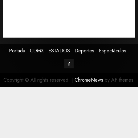
por consumo de heroína y cocaína
EE. UU. reconoce apoyo de Sheinbaum contra narco
pero advierte que persisten desafíos
Avances en reproducción asistida saturan ley
nacional, señala experto
Portada
CDMX
ESTADOS
Deportes
Espectáculos
Copyright © All rights reserved.
|
ChromeNews
by AF themes.