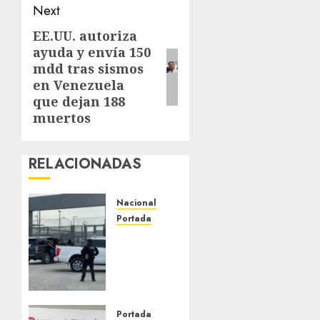
Next
EE.UU. autoriza
ayuda y envía 150
mdd tras sismos
en Venezuela
que dejan 188
muertos
RELACIONADAS
Nacional
Portada
Detienen
al
exgobernador
de
Guerrero
Ángel
Portada