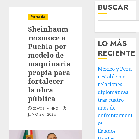
BUSCAR
Portada
Sheinbaum
reconoce a
LO MÁS
Puebla por
RECIENTE
modelo de
maquinaria
México y Perú
propia para
restablecen
fortalecer
relaciones
la obra
diplomáticas
pública
tras cuatro
años de
SOPORTEINFIX
JUNIO 26, 2026
enfrentamient
os
Estados
Unidos