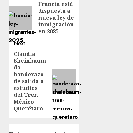
Francia está
dispuesta a
nueva ley de
inmigración
en 2025
Next
Claudia
Sheinbaum
da
banderazo
de salida a
estudios
del Tren
México-
Querétaro