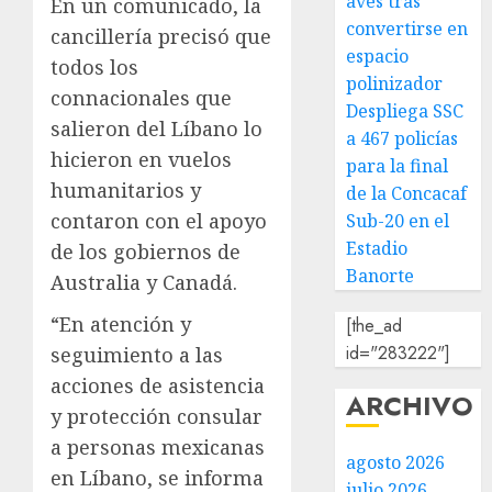
aves tras
En un comunicado, la
convertirse en
cancillería precisó que
espacio
todos los
polinizador
connacionales que
Despliega SSC
salieron del Líbano lo
a 467 policías
hicieron en vuelos
para la final
humanitarios y
de la Concacaf
contaron con el apoyo
Sub-20 en el
Estadio
de los gobiernos de
Banorte
Australia y Canadá.
“En atención y
[the_ad
id="283222"]
seguimiento a las
acciones de asistencia
ARCHIVO
y protección consular
a personas mexicanas
agosto 2026
en Líbano, se informa
julio 2026