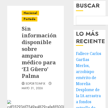
BUSCAR
Nacional
Portada
Sin
LO MÁS
información
RECIENTE
disponible
sobre
Fallece Carlos
amparo
Garfias
médico para
Merlos,
‘El Güero’
arzobispo
Palma
emérito de
Morelia
SOPORTEINFIX
MAYO 31, 2026
Desplome de
la IA arrastra
a fondos
estrella de