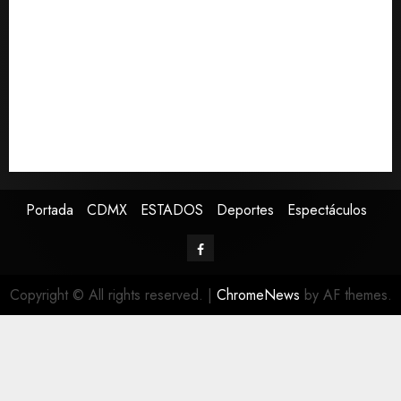
Detienen al exgobernador de Guerrero Ángel
Aguirre por obstrucción en el caso Ayotzinapa
Christopher Landau desmiente artículo de Foreign
Policy sobre visita a Islas Salomón
Capturan en Zapopan a prófugo estadounidense
buscado por la Interpol
SMN pronostica lluvias intensas, granizo y calor
extremo para este 7 de agosto
Portada
CDMX
ESTADOS
Deportes
Espectáculos
Copyright © All rights reserved.
|
ChromeNews
by AF themes.