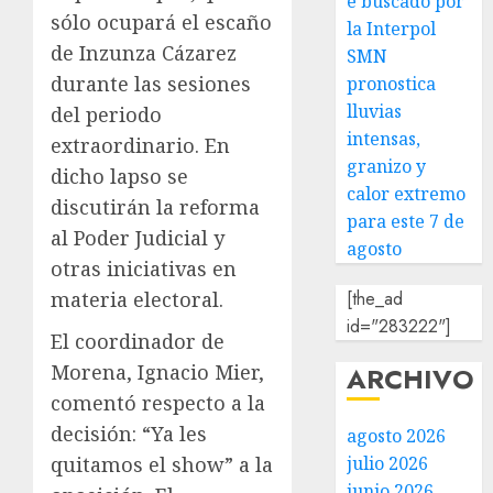
e buscado por
sólo ocupará el escaño
la Interpol
de Inzunza Cázarez
SMN
durante las sesiones
pronostica
lluvias
del periodo
intensas,
extraordinario. En
granizo y
dicho lapso se
calor extremo
discutirán la reforma
para este 7 de
al Poder Judicial y
agosto
otras iniciativas en
materia electoral.
[the_ad
id="283222"]
El coordinador de
Morena, Ignacio Mier,
ARCHIVO
comentó respecto a la
decisión: “Ya les
agosto 2026
quitamos el show” a la
julio 2026
junio 2026