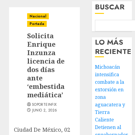
BUSCAR
Nacional
Portada
Solicita
LO MÁS
Enrique
RECIENTE
Inzunza
licencia de
Michoacán
dos días
intensifica
ante
combate a la
‘embestida
extorsión en
mediática’
zona
aguacatera y
SOPORTEINFIX
JUNIO 2, 2026
Tierra
Caliente
Detienen al
Ciudad De México, 02
exgobernador