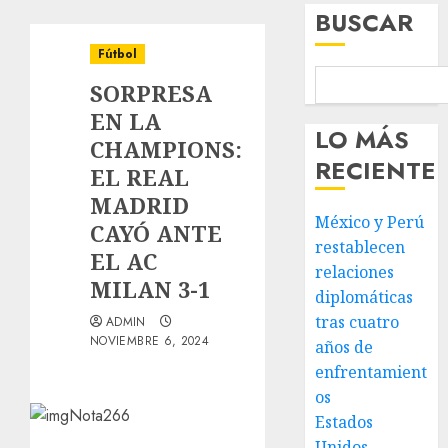
BUSCAR
Fútbol
SORPRESA
EN LA
LO MÁS
CHAMPIONS:
RECIENTE
EL REAL
MADRID
México y Perú
CAYÓ ANTE
restablecen
EL AC
relaciones
MILAN 3-1
diplomáticas
tras cuatro
ADMIN
NOVIEMBRE 6, 2024
años de
enfrentamient
os
Estados
Unidos