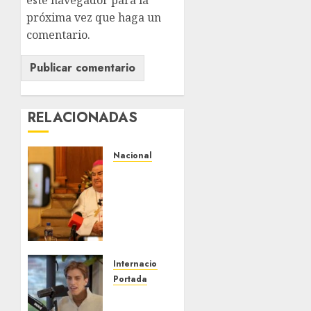
este navegador para la
próxima vez que haga un
comentario.
RELACIONADAS
Nacional
Fallece
Carlos
Garfias
Merlos,
arzobispo
emérito
de
Internacional
Morelia
Portada
Desplome
AGOSTO 7,