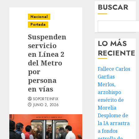
BUSCAR
Nacional
Portada
Suspenden
LO MÁS
servicio
RECIENTE
en Línea 2
del Metro
Fallece Carlos
por
Garfias
persona
Merlos,
en vías
arzobispo
SOPORTEINFIX
emérito de
JUNIO 2, 2026
Morelia
Desplome de
la IA arrastra
a fondos
estrella de