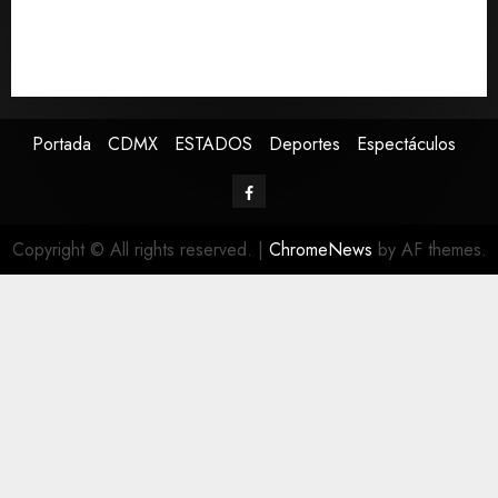
EE.UU. amplía revisión de redes sociales para visados
de periodistas y ciertos ciudadanos de México y
Canadá
Portada
CDMX
ESTADOS
Deportes
Espectáculos
Copyright © All rights reserved.
|
ChromeNews
by AF themes.