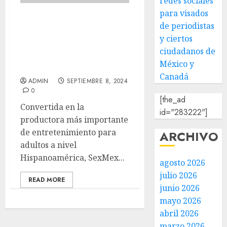
redes sociales
para visados
EXPO SEXMEX abre sus
de periodistas
puertas por un solo día
y ciertos
en expo reforma en
ciudadanos de
CDMX, la mayor expo
México y
para adultos en LATAM
Canadá
ADMIN
SEPTIEMBRE 8, 2024
0
[the_ad
Convertida en la
id="283222"]
productora más importante
de entretenimiento para
ARCHIVO
adultos a nivel
Hispanoamérica, SexMex...
agosto 2026
julio 2026
READ MORE
junio 2026
mayo 2026
abril 2026
marzo 2026