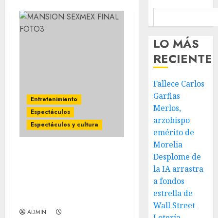
LO MÁS
RECIENTE
Fallece Carlos
Garfias
Entretenimiento
Merlos,
Espectáculos
arzobispo
Espectáculos y cultura
emérito de
Morelia
Desplome de
Concluye el reality de
SEXMEX LA MANSIÓN
la IA arrastra
NOPOR DE LOS
a fondos
FAMOSOS, con grandes
estrella de
sorpresas
Wall Street
ADMIN
Lotería