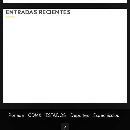
ENTRADAS RECIENTES
Fallece Carlos Garfias Merlos, arzobispo emérito de
Morelia
Desplome de la IA arrastra a fondos estrella de Wall
Street
Lotería Nacional emite billete por centenario de la
Asociación de Scouts en México
Estudio en Science vincula el consumo de fruta con la
evolución del cerebro humano
EE.UU. amplía revisión de redes sociales para visados
de periodistas y ciertos ciudadanos de México y
Canadá
Portada
CDMX
ESTADOS
Deportes
Espectáculos