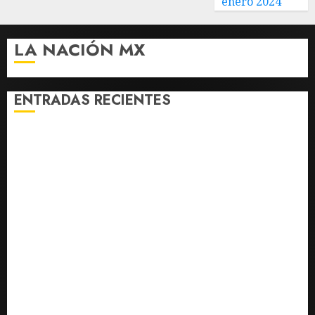
enero 2024
LA NACIÓN MX
ENTRADAS RECIENTES
Sheinbaum confirma que papa León XIV no visitará
México en su gira por América Latina
UNAM anuncia tres auditorías y terminación
anticipada del contrato con Territorium Life por
anomalías en examen en línea
Detienen a reo que escapó del CERESO de Mexicali la
noche del miércoles
Expertos presentan resultados sobre extracción de
gas en la Mañanera del Pueblo
SCJN avala obligación patronal de dar casa y comida
a jornaleros agrícolas