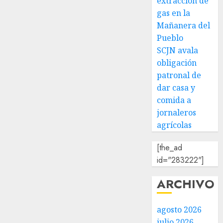
extracción de
gas en la
Mañanera del
Pueblo
SCJN avala
obligación
patronal de
dar casa y
comida a
jornaleros
agrícolas
[the_ad
id="283222"]
ARCHIVO
agosto 2026
julio 2026