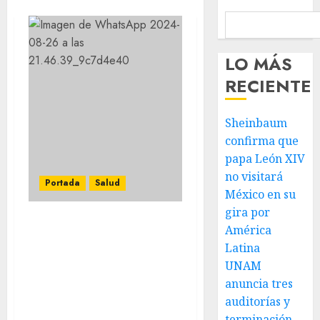
LO MÁS
RECIENTE
Sheinbaum
confirma que
papa León XIV
no visitará
Portada
Salud
México en su
gira por
América
MSD en alianza con
Fundación CIMA, FUCAM,
Latina
AMLCC y Salvatti
UNAM
inauguran la exposición
anuncia tres
de pintura: el Arte de
auditorías y
Inspirar Vida
terminación