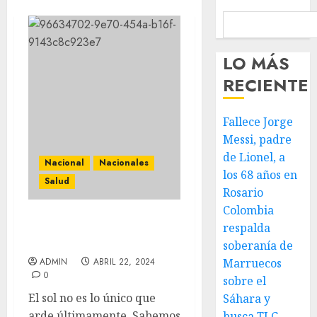
LO MÁS
RECIENTE
Fallece Jorge
Messi, padre
de Lionel, a
Nacional
Nacionales
los 68 años en
Salud
Rosario
Colombia
respalda
Calor, pasión y
prevención
soberanía de
ADMIN
ABRIL 22, 2024
Marruecos
0
sobre el
El sol no es lo único que
Sáhara y
arde últimamente. Sabemos
busca TLC