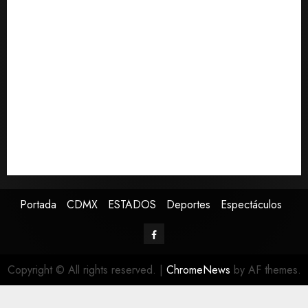
Fallece Jorge Messi, padre de Lionel, a los 68 años en
Rosario
Colombia respalda soberanía de Marruecos sobre el
Sáhara y busca TLC
Sheinbaum defiende reestructura de créditos del
Infonavit: “No desfalca al instituto”
Melanie Martinez se presenta en el Palacio de los
Deportes con su tour ‘Hades: The Sacrifice’
Detienen a ‘El Pony’ con fusil M4, drogas y arsenal en
carretera de Tabasco
Portada
CDMX
ESTADOS
Deportes
Espectáculos
Copyright © All rights reserved.
|
ChromeNews
by AF themes.