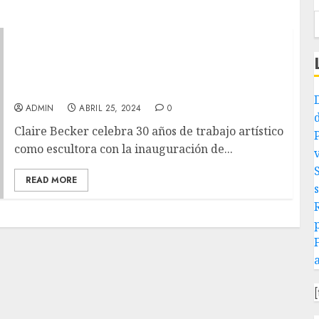
Home Cultura Todos llegaremos al cielo es la
exposición número 30 de Claire Becker con la
que celebra en México 30 años de ser
escultora
ADMIN
ABRIL 25, 2024
0
Claire Becker celebra 30 años de trabajo artístico
como escultora con la inauguración de...
READ MORE