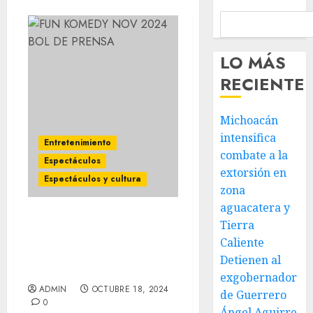
LO MÁS
RECIENTE
Michoacán
intensifica
Entretenimiento
combate a la
Espectáculos
extorsión en
Espectáculos y cultura
zona
aguacatera y
Tierra
FUN KOMEDY está listo
para impactar con su
Caliente
espectáculo a la capital
Detienen al
mexicana
exgobernador
ADMIN
OCTUBRE 18, 2024
de Guerrero
0
Ángel Aguirre