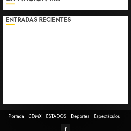
ENTRADAS RECIENTES
Michoacán intensifica combate a la extorsión en zona
aguacatera y Tierra Caliente
Detienen al exgobernador de Guerrero Ángel
Aguirre por obstrucción en el caso Ayotzinapa
Christopher Landau desmiente artículo de Foreign
Policy sobre visita a Islas Salomón
Capturan en Zapopan a prófugo estadounidense
buscado por la Interpol
SMN pronostica lluvias intensas, granizo y calor
extremo para este 7 de agosto
Portada
CDMX
ESTADOS
Deportes
Espectáculos