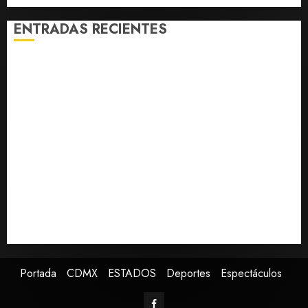
ENTRADAS RECIENTES
Fallece Carlos Garfias Merlos, arzobispo emérito de
Morelia
Desplome de la IA arrastra a fondos estrella de Wall
Street
Lotería Nacional emite billete por centenario de la
Asociación de Scouts en México
Estudio en Science vincula el consumo de fruta con la
evolución del cerebro humano
EE.UU. amplía revisión de redes sociales para visados
de periodistas y ciertos ciudadanos de México y
Canadá
Portada
CDMX
ESTADOS
Deportes
Espectáculos