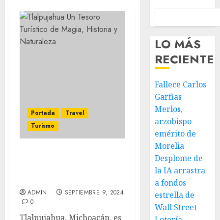
LO MÁS
RECIENTE
Fallece Carlos
Garfias
Merlos,
Portada
Travel
arzobispo
Turismo
emérito de
Morelia
Desplome de
Tlalpujahua: Un Tesoro
Turístico de Magia,
la IA arrastra
Historia y Naturaleza
a fondos
ADMIN
SEPTIEMBRE 9, 2024
estrella de
0
Wall Street
Tlalpujahua, Michoacán, es
Lotería