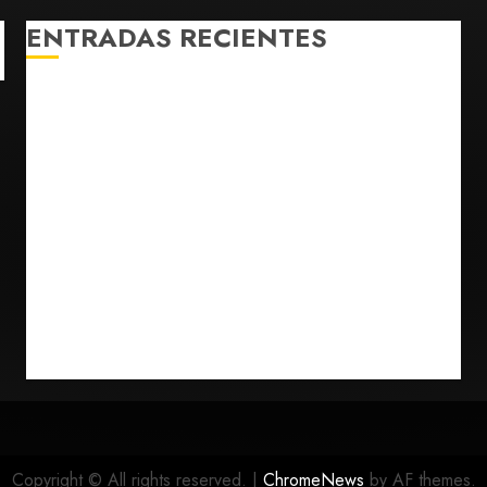
ENTRADAS RECIENTES
¿Sería posible saber si un ingenio artificial tiene
consciencia?
Bad Bunny enfrenta dos demandas millonarias por
uso no consentido de voces femeninas
Bacterias en el semen también condicionan el éxito
del embarazo: estudio cambia el foco al microbioma
seminal
Publican artículo sobre adaptar la vida social a la de
los hijos
Sheinbaum confirma que papa León XIV no visitará
México en su gira por América Latina
Copyright © All rights reserved.
|
ChromeNews
by AF themes.