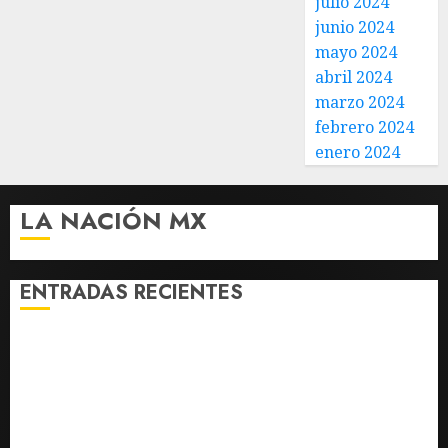
julio 2024
junio 2024
mayo 2024
abril 2024
marzo 2024
febrero 2024
enero 2024
LA NACIÓN MX
ENTRADAS RECIENTES
Rescatan en Colombia a hipopótamo bebé
desnutrido, descendiente de la colonia de Pablo
Escobar
‘Spider-Man: Brand New Day’ y ‘The Odyssey’
generan más de 400 millones de dólares en un fin de