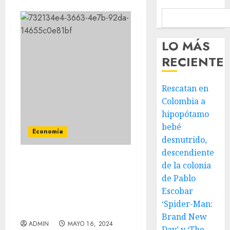
LO MÁS
RECIENTE
Rescatan en
Colombia a
hipopótamo
bebé
Economía
desnutrido,
descendiente
de la colonia
La AMID presenta 10
propuestas para
de Pablo
contribuir con la
Escobar
promoción de la salud en
‘Spider-Man:
México
Brand New
ADMIN
MAYO 16, 2024
Day’ y ‘The