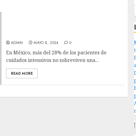
Brindar movilidad a las personas en terapia
intensiva acelera su recuperación en un 36%
y reduce el 30% de los costos hospitalarios
ADMIN
MAYO 8, 2024
0
En México, más del 28% de los pacientes de
cuidados intensivos no sobreviven una...
READ MORE