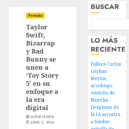
BUSCAR
Portada
Taylor
Swift,
LO MÁS
Bizarrap
RECIENTE
y Bad
Bunny se
Fallece Carlos
unen a
Garfias
‘Toy Story
Merlos,
5’ en su
arzobispo
enfoque a
emérito de
la era
Morelia
digital
Desplome de
la IA arrastra
SOPORTEINFIX
a fondos
JUNIO 2, 2026
estrella de