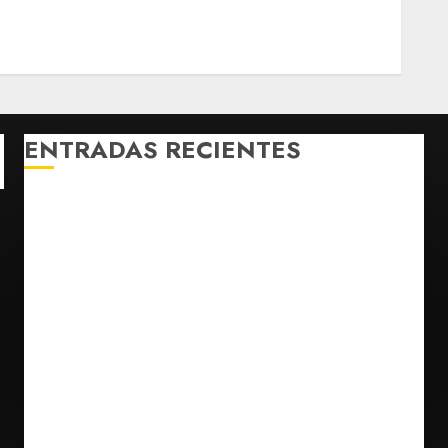
ENTRADAS RECIENTES
SCJN avala obligación patronal de dar casa y
comida a jornaleros agrícolas
Turista muere ahogado en alberca de hotel en
Acapulco; familiares piden ayuda ante falta de
personal capacitado
Sin información disponible sobre el Aeropuerto
Internacional de la Ciudad de México
Toluca golea a Seattle Sounders en su inicio de la
Leagues Cup 2026
Presenta Clara Brugada estrategia contra despojo