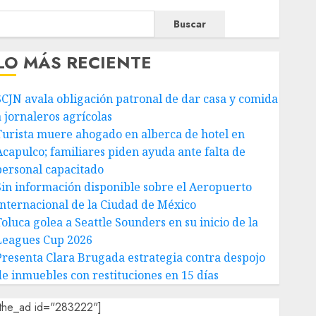
Buscar
LO MÁS RECIENTE
SCJN avala obligación patronal de dar casa y comida
a jornaleros agrícolas
Turista muere ahogado en alberca de hotel en
Acapulco; familiares piden ayuda ante falta de
personal capacitado
Sin información disponible sobre el Aeropuerto
Internacional de la Ciudad de México
Toluca golea a Seattle Sounders en su inicio de la
Leagues Cup 2026
Presenta Clara Brugada estrategia contra despojo
de inmuebles con restituciones en 15 días
[the_ad id="283222"]