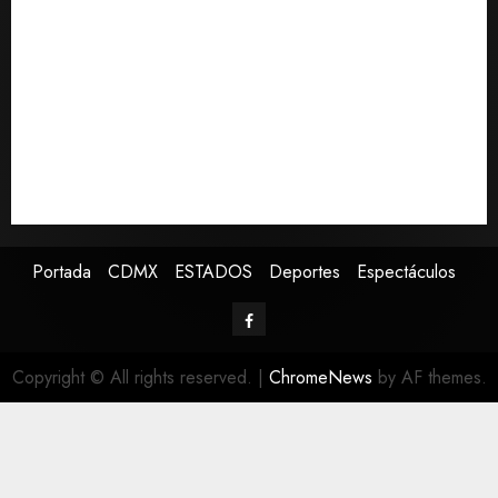
Detienen al exgobernador de Guerrero Ángel
Aguirre por obstrucción en el caso Ayotzinapa
Christopher Landau desmiente artículo de Foreign
Policy sobre visita a Islas Salomón
Capturan en Zapopan a prófugo estadounidense
buscado por la Interpol
SMN pronostica lluvias intensas, granizo y calor
extremo para este 7 de agosto
Portada
CDMX
ESTADOS
Deportes
Espectáculos
Copyright © All rights reserved.
|
ChromeNews
by AF themes.