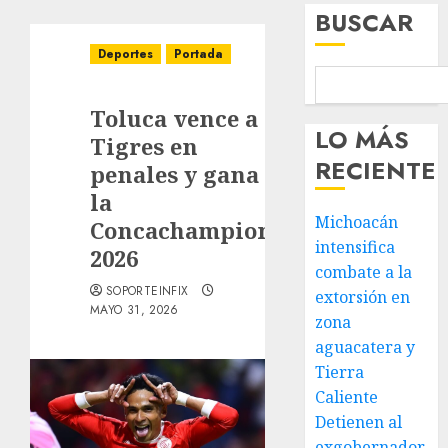
BUSCAR
Deportes
Portada
Toluca vence a
LO MÁS
Tigres en
RECIENTE
penales y gana
la
Michoacán
Concachampions
intensifica
2026
combate a la
SOPORTEINFIX
extorsión en
MAYO 31, 2026
zona
aguacatera y
Tierra
Caliente
Detienen al
exgobernador