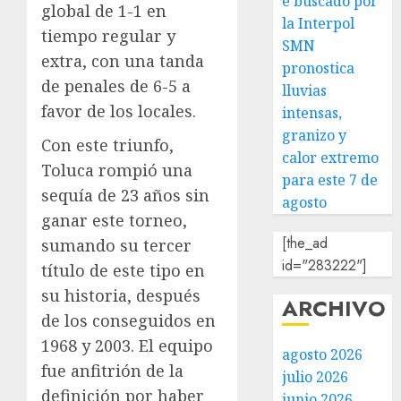
e buscado por
global de 1-1 en
la Interpol
tiempo regular y
SMN
extra, con una tanda
pronostica
de penales de 6-5 a
lluvias
favor de los locales.
intensas,
granizo y
Con este triunfo,
calor extremo
Toluca rompió una
para este 7 de
sequía de 23 años sin
agosto
ganar este torneo,
[the_ad
sumando su tercer
id="283222"]
título de este tipo en
su historia, después
ARCHIVO
de los conseguidos en
1968 y 2003. El equipo
agosto 2026
fue anfitrión de la
julio 2026
definición por haber
junio 2026