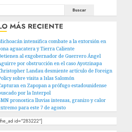
Buscar
LO MÁS RECIENTE
Michoacán intensifica combate a la extorsión en
zona aguacatera y Tierra Caliente
Detienen al exgobernador de Guerrero Ángel
Aguirre por obstrucción en el caso Ayotzinapa
Christopher Landau desmiente artículo de Foreign
olicy sobre visita a Islas Salomón
Capturan en Zapopan a prófugo estadounidense
buscado por la Interpol
SMN pronostica lluvias intensas, granizo y calor
extremo para este 7 de agosto
[the_ad id="283222"]