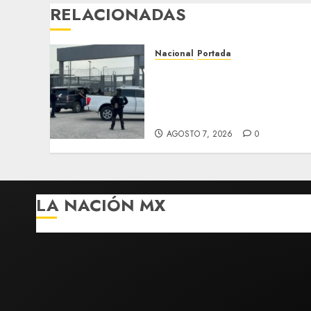
RELACIONADAS
Nacional
Portada
Detienen al exgobernador
de Guerrero Ángel Aguirr
por obstrucción en el caso
Ayotzinapa
AGOSTO 7, 2026
0
LA NACIÓN MX