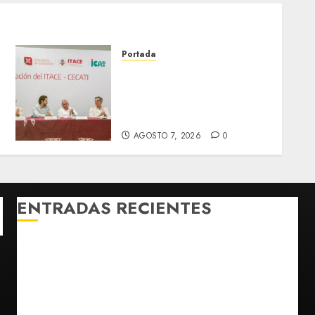
Portada
Faltan técnicos en México:
e
empresas buscan
trabajadores antes de que
terminen de capacitarse
AGOSTO 7, 2026
0
ENTRADAS RECIENTES
Michoacán intensifica combate a la extorsión en
zona aguacatera y Tierra Caliente
Detienen al exgobernador de Guerrero Ángel
Aguirre por obstrucción en el caso Ayotzinapa
Christopher Landau desmiente artículo de Foreign