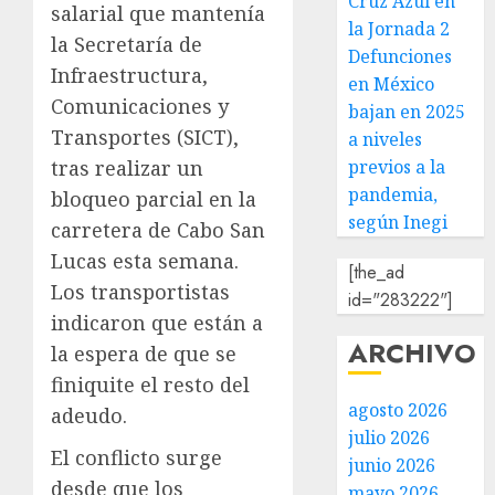
Cruz Azul en
salarial que mantenía
la Jornada 2
la Secretaría de
Defunciones
Infraestructura,
en México
Comunicaciones y
bajan en 2025
Transportes (SICT),
a niveles
tras realizar un
previos a la
pandemia,
bloqueo parcial en la
según Inegi
carretera de Cabo San
Lucas esta semana.
[the_ad
Los transportistas
id="283222"]
indicaron que están a
ARCHIVO
la espera de que se
finiquite el resto del
agosto 2026
adeudo.
julio 2026
El conflicto surge
junio 2026
desde que los
mayo 2026