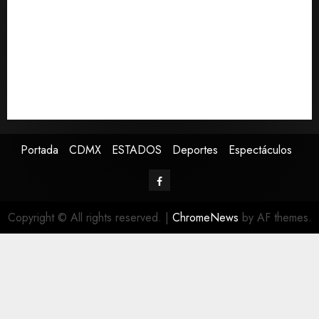
De la Espriella pronuncia su primer discurso como
presidente de Colombia con diez claves de su
gobierno
Pronostican victoria 3-1 de América Femenil sobre
Cruz Azul en la Jornada 2
Defunciones en México bajan en 2025 a niveles
previos a la pandemia, según Inegi
Portada
CDMX
ESTADOS
Deportes
Espectáculos
Copyright © All rights reserved.
|
ChromeNews
by AF themes.