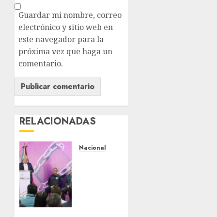
Guardar mi nombre, correo
electrónico y sitio web en
este navegador para la
próxima vez que haga un
comentario.
RELACIONADAS
Nacional
Michoacán
intensifica
combate
a la
extorsión
en