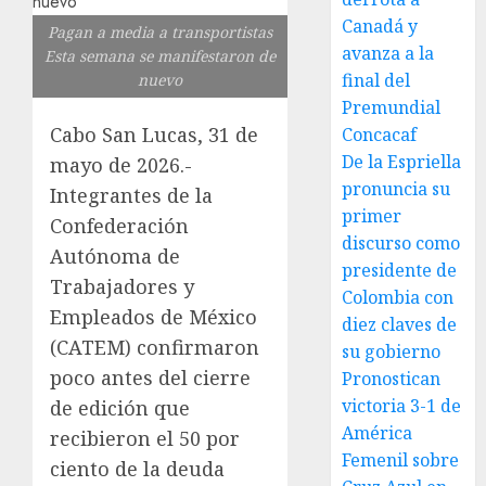
Canadá y
Pagan a media a transportistas
avanza a la
Esta semana se manifestaron de
final del
nuevo
Premundial
Cabo San Lucas, 31 de
Concacaf
De la Espriella
mayo de 2026.-
pronuncia su
Integrantes de la
primer
Confederación
discurso como
Autónoma de
presidente de
Trabajadores y
Colombia con
Empleados de México
diez claves de
(CATEM) confirmaron
su gobierno
poco antes del cierre
Pronostican
victoria 3-1 de
de edición que
América
recibieron el 50 por
Femenil sobre
ciento de la deuda