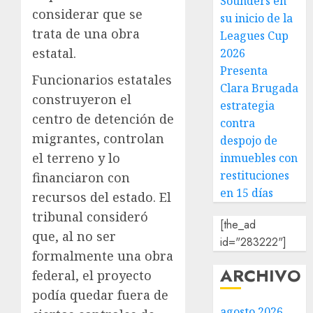
Sounders en
considerar que se
su inicio de la
trata de una obra
Leagues Cup
estatal.
2026
Presenta
Funcionarios estatales
Clara Brugada
construyeron el
estrategia
centro de detención de
contra
migrantes, controlan
despojo de
el terreno y lo
inmuebles con
restituciones
financiaron con
en 15 días
recursos del estado. El
tribunal consideró
[the_ad
que, al no ser
id="283222"]
formalmente una obra
ARCHIVO
federal, el proyecto
podía quedar fuera de
agosto 2026