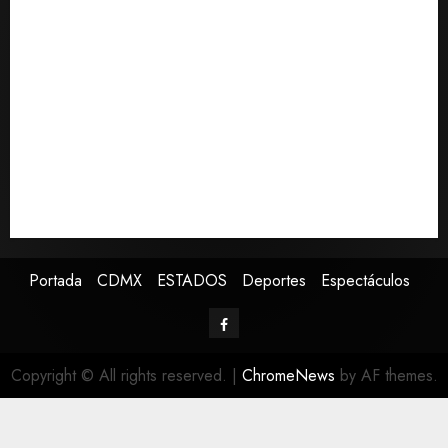
a jornaleros agrícolas
Turista muere ahogado en alberca de hotel en
Acapulco; familiares piden ayuda ante falta de
personal capacitado
Sin información disponible sobre el Aeropuerto
Internacional de la Ciudad de México
Toluca golea a Seattle Sounders en su inicio de la
Leagues Cup 2026
Presenta Clara Brugada estrategia contra despojo de
inmuebles con restituciones en 15 días
Portada
CDMX
ESTADOS
Deportes
Espectáculos
Copyright © All rights reserved.
|
ChromeNews
by AF themes.