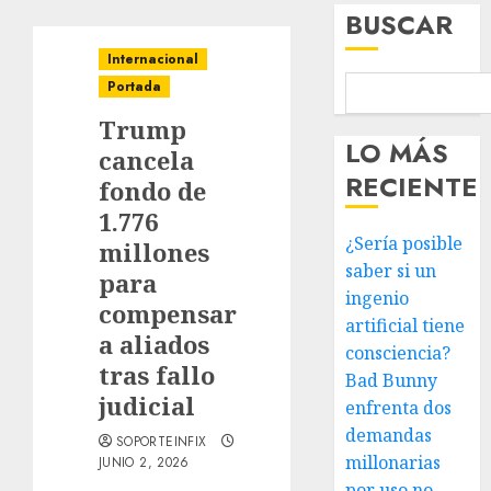
BUSCAR
Internacional
Portada
Trump
LO MÁS
cancela
RECIENTE
fondo de
1.776
¿Sería posible
millones
saber si un
para
ingenio
compensar
artificial tiene
a aliados
consciencia?
tras fallo
Bad Bunny
judicial
enfrenta dos
demandas
SOPORTEINFIX
millonarias
JUNIO 2, 2026
por uso no